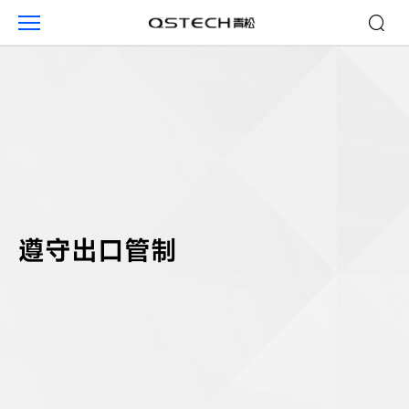
遵
守
出
口
管
制-
青
松
光
电
遵守出口管制