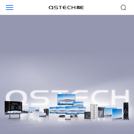
室
内
产
品