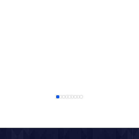
青松光电×MLED生态大会：全球MIP白皮书
2026
正式启动编制
级”显示
2026
/
06
/
29
了解更多
2026
/