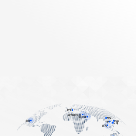
欧洲
沙特阿拉伯
阿联酋
西安
北美
韩国
广州
台湾
越南