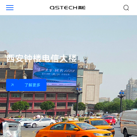
户
外
广
告
西安钟楼电信大楼
了解更多