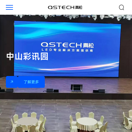
企
业
中山彩讯园
了解更多